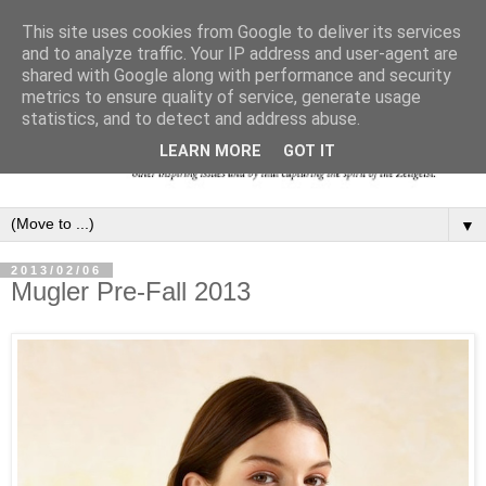
This site uses cookies from Google to deliver its services
and to analyze traffic. Your IP address and user-agent are
shared with Google along with performance and security
metrics to ensure quality of service, generate usage
statistics, and to detect and address abuse.
LEARN MORE
GOT IT
▼
2013/02/06
Mugler Pre-Fall 2013