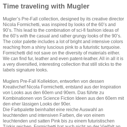
Time traveling with Mugler
Mugler’s Pre-Fall collection, designed by its creative director
Nicola Formichetti, was inspired by looks of the 60’s and
90’s. This lead to the combination of sci-fi fashion ideas of
the 60’s with the casual and rather grungy looks of the 90’s.
The color palette includes a lot of bright and intensive colors
reaching from a shiny luscious pink to a futuristic turquoise.
Formichetti did not save on the diversity of materials either.
We can find fur, leather and even patent-leather. All in all it is
a very diversified, interesting collection that still sticks to the
labels signature looks.
Muglers Pre-Fall Kollektion, entworfen von dessen
Kreativchef Nicola Formichetti, entstand aus der Inspiration
von Looks aus den 60ern und 90ern. Das führte zu
Kombinationen von Science Fiction Ideen aus den 60ern mit
den eher lässigen Looks der 90er.
Die Farbpalette beinhaltet eine reiche Auswahl an
leuchtenden und intensiven Farben, die von einem
leuchtenden und satten Pink bis zu einem futuristischen
Türkis reichen. Formichetti hat auch nicht an der Vielfalt an