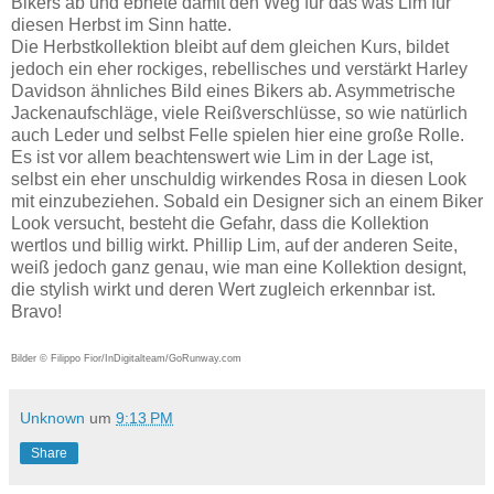
Bikers ab und ebnete damit den Weg für das was Lim für
diesen Herbst im Sinn hatte.
Die Herbstkollektion bleibt auf dem gleichen Kurs, bildet
jedoch ein eher rockiges, rebellisches und verstärkt Harley
Davidson ähnliches Bild eines Bikers ab. Asymmetrische
Jackenaufschläge, viele Reißverschlüsse, so wie natürlich
auch Leder und selbst Felle spielen hier eine große Rolle.
Es ist vor allem beachtenswert wie Lim in der Lage ist,
selbst ein eher unschuldig wirkendes Rosa in diesen Look
mit einzubeziehen. Sobald ein Designer sich an einem Biker
Look versucht, besteht die Gefahr, dass die Kollektion
wertlos und billig wirkt. Phillip Lim, auf der anderen Seite,
weiß jedoch ganz genau, wie man eine Kollektion designt,
die stylish wirkt und deren Wert zugleich erkennbar ist.
Bravo!
Bilder © Filippo Fior/InDigitalteam/GoRunway.com
Unknown
um
9:13 PM
Share