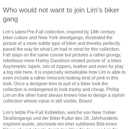
Who would not want to join Lim's biker
gang
Lim’s latest Pre-Fall collection, inspired by 18th century
biker culture and New York streetgangs, illustrated the
picture of a more subtle type of biker and thereby perfectly
paved the way for what Lim had in mind for this collection.
Fall stays on the same course but pictures a rather grungy,
rebellious more Harley Davidson related picture of
a biker.
Asymmetric lapels, lots of zippers, leather and even fur play
a big role here. It is especially remarkable how Lim is able to
even include a rather innocent looking kind of pink in this
look. Once a designer tries to pull of a biker look the
collection is endangered to look trashy and cheap. Phillip
Lim on the other hand always knows how to design a stylish
collection whose value is still visible. Bravo!
Lim’s letzte Pre-Fall Kollektion, welche von New Yorker
Straßengangs und der Biker Kultur des 18. Jahrhunderts
inspiriert wurde, zeichnete ein eher subtileres Bild eines