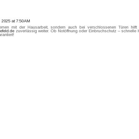
 2025 at 7:50 AM
lemen mit der Hausarbeit, sondern auch bei verschlossenen Türen hilf
efeld.de
zuverlässig weiter. Ob Notöffnung oder Einbruchschutz – schnelle H
rantiert!