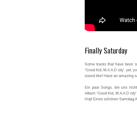
Finally Saturday
Some tracks that have been stu
'Good Kid, M.A.A.D city', yet, y
sound like! Have an amazing sa
Ein paar Songs, die uns nich
Album 'Good Kid, M.A.A.D city' a
Hop! Einen schönen Samstag A