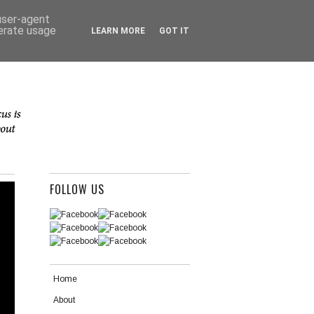
 user-agent
nerate usage
LEARN MORE
GOT IT
FOLLOW US
Home
About