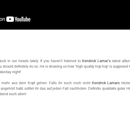
ck in our heads lately. If you haven't listened to
Kendrick Lamar's
latest albu
ou should definitely do so. He is showing us how 'high quality hop hop' is supposed 
turday night!
t mehr aus dem Kopf gehen. Falls ihr euch noch nicht
Kendrick Lamars
letzt
ngehört habt, solltet ihr das auf jeden Fall nachholen. Definitiv qualitativ guter H
bend euch allen!